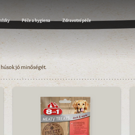
mlsky
Péče a hygiena
Zdravotní péče
 húsok jó minőségét.