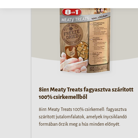
8in1 Meaty Treats fagyasztva szárított
100% csirkemellből
8in1 Meaty Treats 100% csirkemell: fagyasztva
szárított jutalomfalatok, amelyek ínycsiklandó
formában őrzik meg a hús minden előnyét.