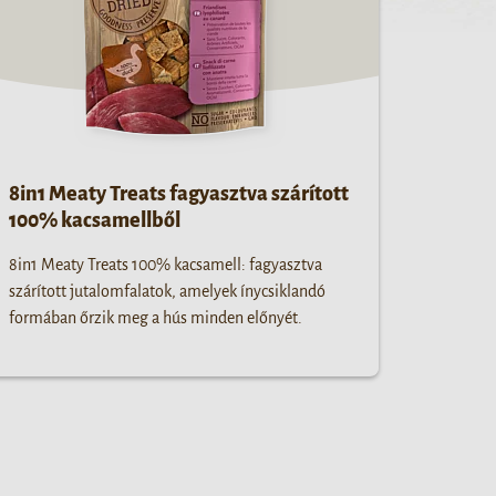
8in1 Meaty Treats fagyasztva szárított
100% kacsamellből
8in1 Meaty Treats 100% kacsamell: fagyasztva
szárított jutalomfalatok, amelyek ínycsiklandó
formában őrzik meg a hús minden előnyét.