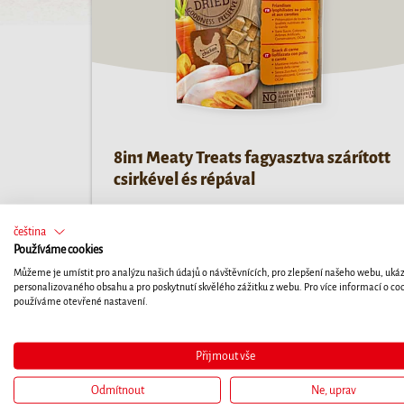
8in1 Meaty Treats fagyasztva szárított
csirkével és répával
8in1 Meaty Treats répás csirke ízben: fagyasztva
čeština
szárított jutalomfalatok, amelyek ínycsiklandó
Používáme cookies
formában őrzik meg a hús minden előnyét.
Můžeme je umístit pro analýzu našich údajů o návštěvnících, pro zlepšení našeho webu, uká
personalizovaného obsahu a pro poskytnutí skvělého zážitku z webu. Pro více informací o co
používáme otevřené nastavení.
Přijmout vše
Odmítnout
Ne, uprav