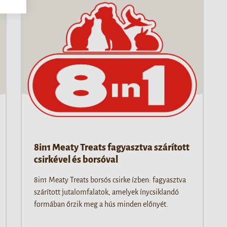
8in1 Meaty Treats fagyasztva szárított
csirkével és borsóval
8in1 Meaty Treats borsós csirke ízben: fagyasztva
szárított jutalomfalatok, amelyek ínycsiklandó
formában őrzik meg a hús minden előnyét.