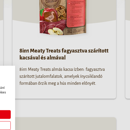
8in1 Meaty Treats fagyasztva szárított
kacsával és almával
8in1 Meaty Treats almás kacsa ízben: fagyasztva
szárított jutalomfalatok, amelyek ínycsiklandó
formában őrzik meg a hús minden előnyét.
zání
okies