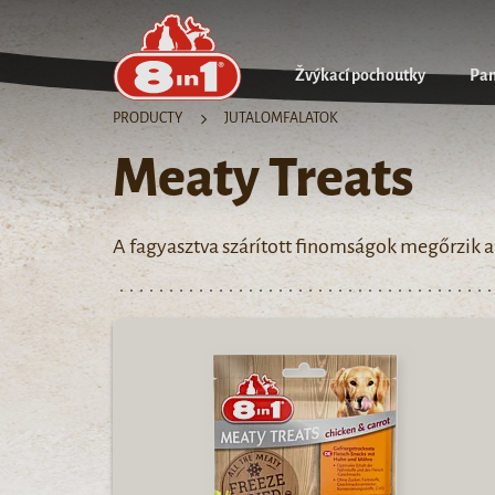
Žvýkací pochoutky
Pa
PRODUCTY
JUTALOMFALATOK
Meaty Treats
A fagyasztva szárított finomságok megőrzik a