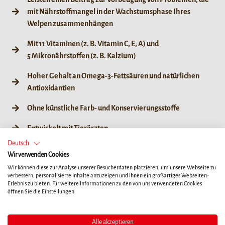
mit Nährstoffmangel in der Wachstumsphase Ihres
Welpen zusammenhängen
Mit 11 Vitaminen (z. B. Vitamin C, E, A) und
5 Mikronährstoffen (z. B. Kalzium)
Hoher Gehalt an Omega-3-Fettsäuren und natürlichen
Antioxidantien
Ohne künstliche Farb- und Konservierungsstoffe
Entwickelt mit Tierärzten
Deutsch
Hergestellt in Deutschland
Wir verwenden Cookies
Wir können diese zur Analyse unserer Besucherdaten platzieren, um unsere Webseite zu
verbessern, personalisierte Inhalte anzuzeigen und Ihnen ein großartiges Webseiten-
Erlebnis zu bieten. Für weitere Informationen zu den von uns verwendeten Cookies
öffnen Sie die Einstellungen.
WELPEN
AUSGEWACHSENE
ÄLTERE
HUNDE
HUNDE
Alle akzeptieren