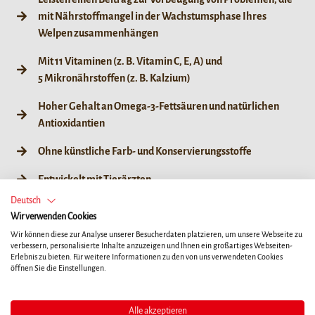
mit Nährstoffmangel in der Wachstumsphase Ihres
Welpen zusammenhängen
Mit 11 Vitaminen (z. B. Vitamin C, E, A) und
5 Mikronährstoffen (z. B. Kalzium)
Hoher Gehalt an Omega-3-Fettsäuren und natürlichen
Antioxidantien
Ohne künstliche Farb- und Konservierungsstoffe
Entwickelt mit Tierärzten
Deutsch
Hergestellt in Deutschland
Wir verwenden Cookies
Wir können diese zur Analyse unserer Besucherdaten platzieren, um unsere Webseite zu
verbessern, personalisierte Inhalte anzuzeigen und Ihnen ein großartiges Webseiten-
Erlebnis zu bieten. Für weitere Informationen zu den von uns verwendeten Cookies
öffnen Sie die Einstellungen.
WELPEN
AUSGEWACHSENE
ÄLTERE
HUNDE
HUNDE
Alle akzeptieren