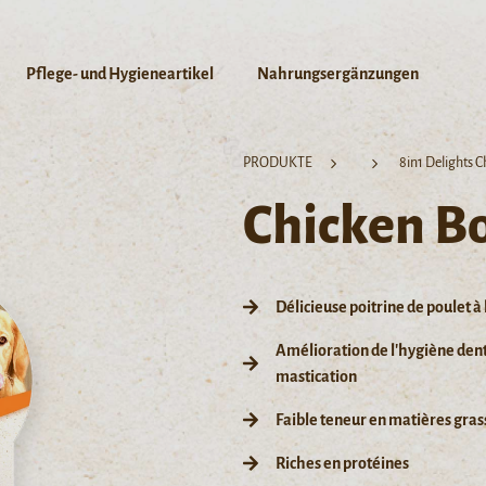
Pflege- und Hygieneartikel
Nahrungsergänzungen
PRODUKTE
8in1 Delights 
Chicken B
Délicieuse poitrine de poulet à 
Amélioration de l'hygiène denta
mastication
Faible teneur en matières gras
Riches en protéines