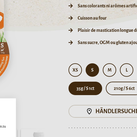
Sans colorants ni arômes artifi
Cuisson au four
Plaisir de mastication longue 
Sans sucre, OGM ou gluten ajo
XS
S
M
L
35g / S 1ct
210g / S 6ct
HÄNDLERSUCH
s zu