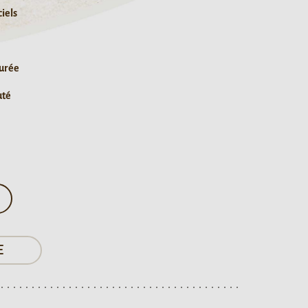
ciels
durée
uté
E