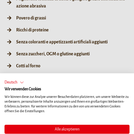
azione abrasiva
Povero di grassi
Ricchi di proteine
Senza coloranti e appetizzanti artificiali aggiunti
Senza zuccheri, OGM o glutine aggiunti
Cotti al forno
Deutsch
Wir verwenden Cookies
XS
S
M
L
Wir können diese zur Analyse unserer Besucherdaten platzieren, um unsere Webseite zu
verbessern, personalisierte Inhalte anzuzeigen und Ihnen ein großartiges Webseiten-
Erlebnis zu bieten. Für weitere Informationen zu den von uns verwendeten Cookies
35g / S 1ct
210g / S 6ct
öffnen Sie die Einstellungen.
Alle akzeptieren