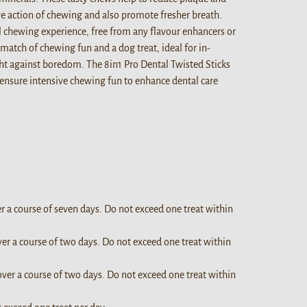
ive action of chewing and also promote fresher breath.
l chewing experience, free from any flavour enhancers or
match of chewing fun and a dog treat, ideal for in-
ht against boredom. The 8in1 Pro Dental Twisted Sticks
 ensure intensive chewing fun to enhance dental care
er a course of seven days. Do not exceed one treat within
ver a course of two days. Do not exceed one treat within
over a course of two days. Do not exceed one treat within