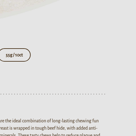
55g / 10ct
are the ideal combination of long-lasting chewing fun
breast is wrapped in tough beef hide, with added anti-
minerals. These tasty chews help to reduce plaque and