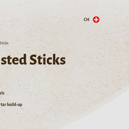
CH
Sticks
sted Sticks
als
tar build-up