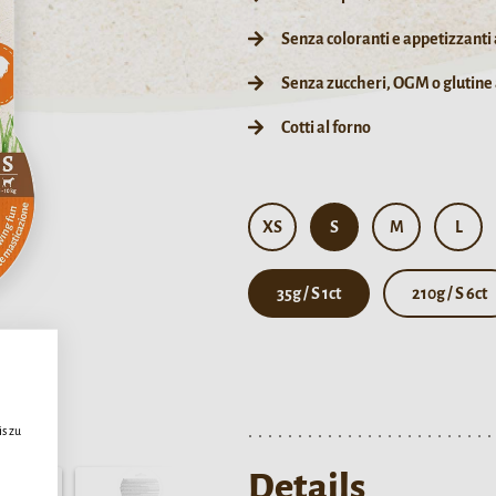
Senza coloranti e appetizzanti a
Senza zuccheri, OGM o glutine
Cotti al forno
XS
S
M
L
35g / S 1ct
210g / S 6ct
s zu
Details