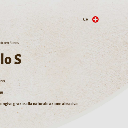
CH
Chicken Bones
lo S
rno
ne
 gengive grazie alla naturale azione abrasiva