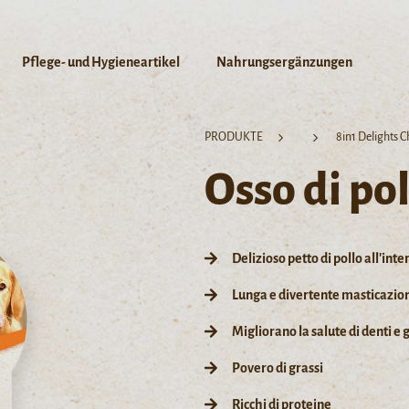
Pflege- und Hygieneartikel
Nahrungsergänzungen
PRODUKTE
8in1 Delights 
Osso di pol
Delizioso petto di pollo all'inte
Lunga e divertente masticazio
Migliorano la salute di denti e
Povero di grassi
Ricchi di proteine