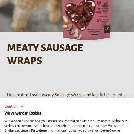
MEATY SAUSAGE
WRAPS
Unsere 8in1 Lovies Meaty Sausage Wraps sind köstliche Leckerlis
aus drei Fleischsorten: Hähnchen, Ente und Schwein. Sie werden
Deutsch
nach einer Rezeptur ohne Rohhaut und ohne Zuckerzusatz
Wir verwenden Cookies
hergestellt. Ein vollwertiges Leckerli, das Ihr vierbeiniger Freund
Wir können diese zur Analyse unserer Besucherdaten platzieren, um unsere Webseite zu
lieben wird.
verbessern, personalisierte Inhalte anzuzeigen und Ihnen ein großartiges Webseiten-
Erlebnis zu bieten. Für weitere Informationen zu den von uns verwendeten Cookies