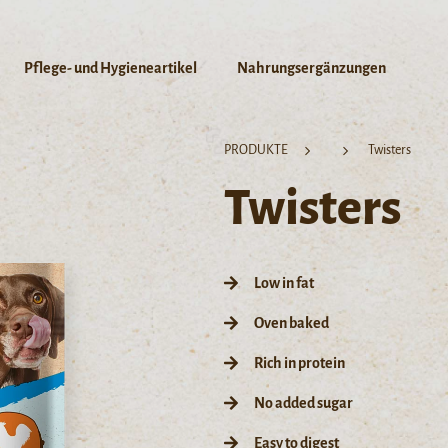
Pflege- und Hygieneartikel
Nahrungsergänzungen
PRODUKTE
Twisters
Twisters
Low in fat
Oven baked
Rich in protein
No added sugar
Easy to digest