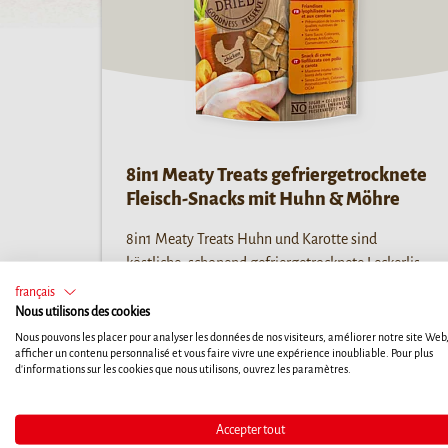
8in1 Meaty Treats gefriergetrocknete
Fleisch-Snacks mit Huhn & Möhre
8in1 Meaty Treats Huhn und Karotte sind
köstliche, schonend gefriergetrocknete Leckerlis
aus Fleisch mit optimal erhaltenen Nährstoffen
français
und unwiderstehlichem Geschmack.
Nous utilisons des cookies
Nous pouvons les placer pour analyser les données de nos visiteurs, améliorer notre site Web
afficher un contenu personnalisé et vous faire vivre une expérience inoubliable. Pour plus
d'informations sur les cookies que nous utilisons, ouvrez les paramètres.
Accepter tout