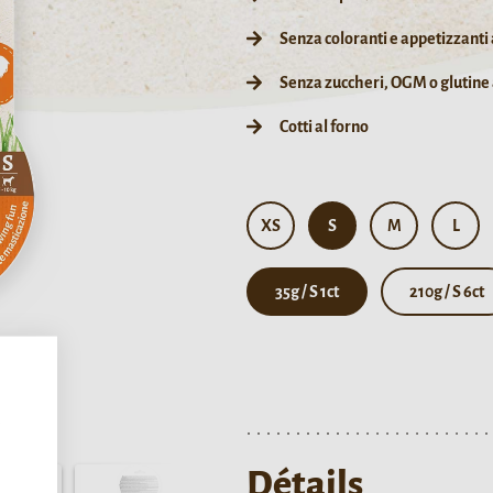
Senza coloranti e appetizzanti a
Senza zuccheri, OGM o glutine
Cotti al forno
XS
S
M
L
35g / S 1ct
210g / S 6ct
,
Détails