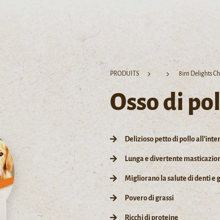
PRODUITS
8in1 Delights C
Osso di pol
Delizioso petto di pollo all'inte
Lunga e divertente masticazio
Migliorano la salute di denti e
Povero di grassi
Ricchi di proteine