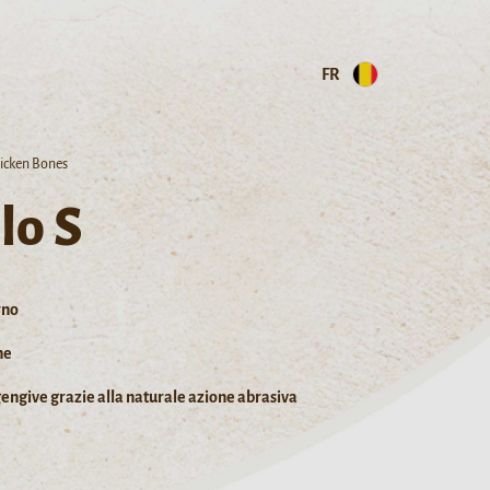
FR
hicken Bones
lo S
rno
ne
 gengive grazie alla naturale azione abrasiva