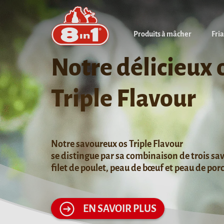
Produits à mâcher
Fri
Notre délicieux 
Triple Flavour
Notre savoureux os Triple Flavour
se distingue par sa combinaison de trois sav
filet de poulet, peau de bœuf et peau de porc
EN SAVOIR PLUS