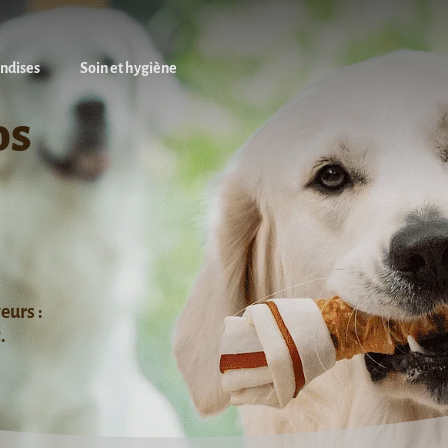
andises
Soin et hygiène
os
eurs :
.