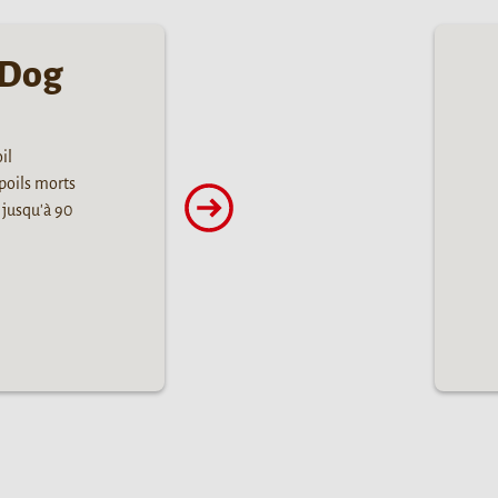
 Dog
il
poils morts
s jusqu'à 90