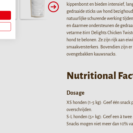
kippenborst en bieden intensief, lan
gedraaide sticks uw hond bezighoude
natuurlijke schurende werking tijde
en daarmee ondersteunen de gedraai
vetarme 8in1 Delights Chicken Twist
hond te belonen. Ze zijn rijk aan eiw
smaakversterkers. Bovendien zijn er 
ovengebakken kauwsnacks.
Nutritional Fac
Dosage
XS honden (1-5 kg): Geef één snack p
overschrijden.
S-L honden (5+ kg): Geef een à twee 
Snacks mogen niet meer dan 10% va