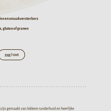
fen en smaakversterkers
, gluten of granen
55g / 10ct
 zijn gemaakt van lekkere runderhuid en heerlijke