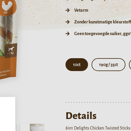
Vetarm
Zonder kunstmatige kleurstof
Geen toegevoegde suiker, ggo’s
10ct
190g / 35ct
Details
,
8in1 Delights Chicken Twisted Sticks