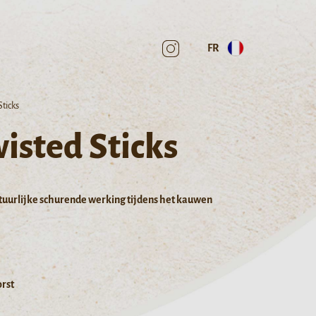
FR
Sticks
isted Sticks
atuurlijke schurende werking tijdens het kauwen
rst