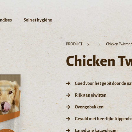
andises
Soin et hygiène
PRODUCT
Chicken Twisted 
Chicken Tw
Goed voor het gebit door de n
Rijk aan eiwitten
Ovengebakken
Gevuld met heerlijke kippenbo
Langdurig kauwplezier