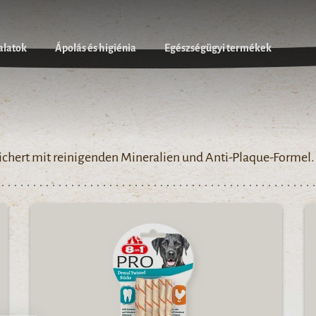
alatok
Ápolás és higiénia
Egészségügyi termékek
chert mit reinigenden Mineralien und Anti-Plaque-Formel.