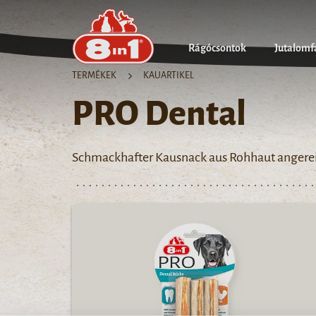
Rágócsontok
Jutalomf
TERMÉKEK
KAUARTIKEL
PRO Dental
Schmackhafter Kausnack aus Rohhaut angerei