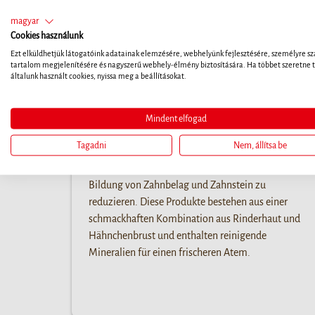
magyar
Cookies használunk
Ezt elküldhetjük látogatóink adatainak elemzésére, webhelyünk fejlesztésére, személyre sz
tartalom megjelenítésére és nagyszerű webhely-élmény biztosítására. Ha többet szeretne t
általunk használt cookies, nyissa meg a beállításokat.
Mindent elfogad
Dental Sticks
Tagadni
Nem, állítsa be
Die 8in1 PRO Dental Sticks helfen durch die
natürliche abrasive Wirkung des Kauens, die
Bildung von Zahnbelag und Zahnstein zu
reduzieren. Diese Produkte bestehen aus einer
schmackhaften Kombination aus Rinderhaut und
Hähnchenbrust und enthalten reinigende
Mineralien für einen frischeren Atem.