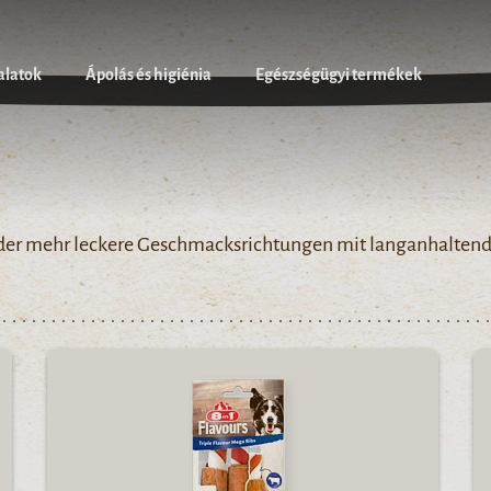
alatok
Ápolás és higiénia
Egészségügyi termékek
oder mehr leckere Geschmacksrichtungen mit langanhalte