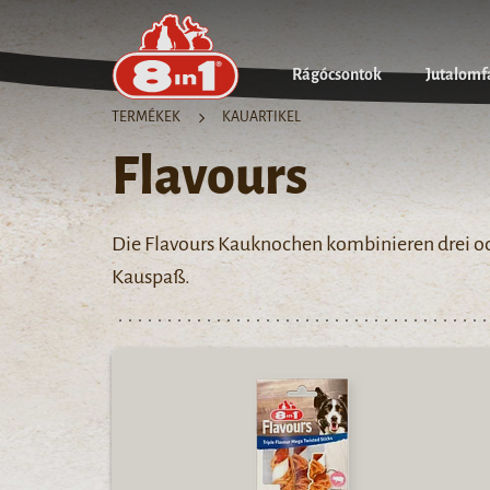
Rágócsontok
Jutalomf
TERMÉKEK
KAUARTIKEL
Flavours
Die Flavours Kauknochen kombinieren drei 
Kauspaß.