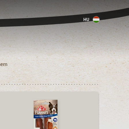
HU
ndem