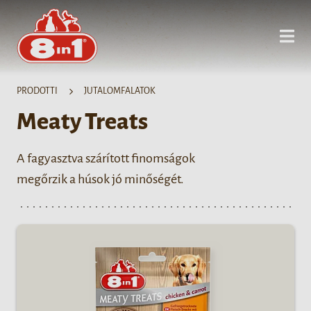
PRODOTTI
JUTALOMFALATOK
Meaty Treats
A fagyasztva szárított finomságok
megőrzik a húsok jó minőségét.