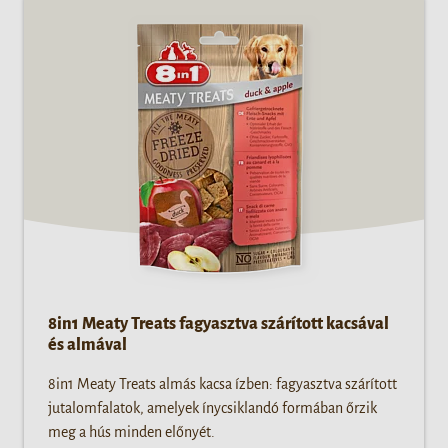
8in1 Meaty Treats fagyasztva szárított kacsával
és almával
8in1 Meaty Treats almás kacsa ízben: fagyasztva szárított
jutalomfalatok, amelyek ínycsiklandó formában őrzik
meg a hús minden előnyét.