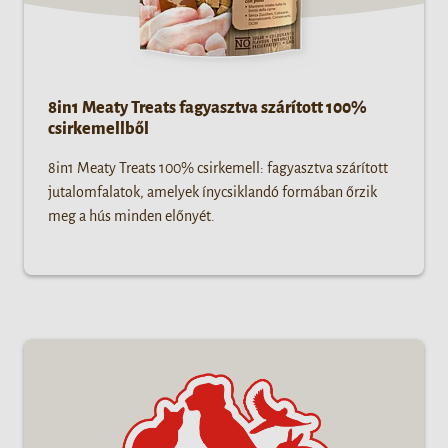
8in1 Meaty Treats fagyasztva szárított 100%
csirkemellből
8in1 Meaty Treats 100% csirkemell: fagyasztva szárított
jutalomfalatok, amelyek ínycsiklandó formában őrzik
meg a hús minden előnyét.