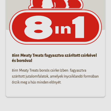
8in1 Meaty Treats fagyasztva szárított csirkével
és borsóval
8in1 Meaty Treats borsós csirke ízben: fagyasztva
szárított jutalomfalatok, amelyek ínycsiklandó formában
őrzik meg a hús minden előnyét.