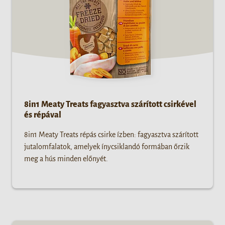
8in1 Meaty Treats fagyasztva szárított csirkével
és répával
8in1 Meaty Treats répás csirke ízben: fagyasztva szárított
jutalomfalatok, amelyek ínycsiklandó formában őrzik
meg a hús minden előnyét.