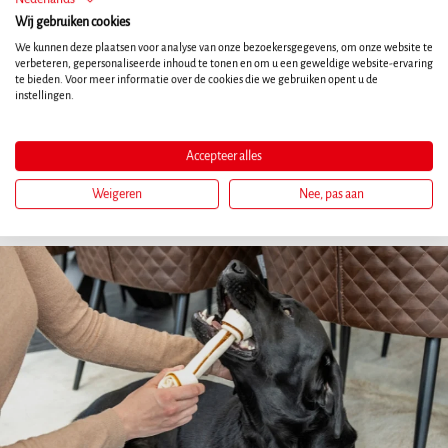
Wij gebruiken cookies
We kunnen deze plaatsen voor analyse van onze bezoekersgegevens, om onze website te
verbeteren, gepersonaliseerde inhoud te tonen en om u een geweldige website-ervaring
Magazineartikelen
te bieden. Voor meer informatie over de cookies die we gebruiken opent u de
instellingen.
Uw hond maakt deel uit van uw gezin en uw dagelijkse leven.
Ontdek wat echt belangrijk is voor een leven met uw trouwe
Accepteer alles
viervoeter.
Weigeren
Nee, pas aan
Gezondheit
Training
Leven