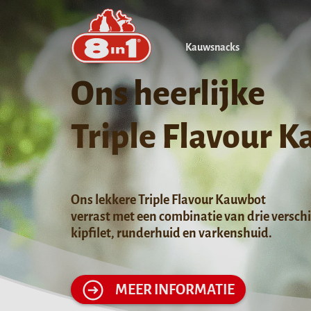
Kauwsnacks
Ons heerlijke
Triple Flavour 
Ons lekkere Triple Flavour Kauwbot
verrast met een combinatie van drie versch
kipfilet, runderhuid en varkenshuid.
MEER INFORMATIE