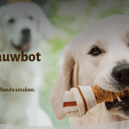
Kauwbot
illende smaken: