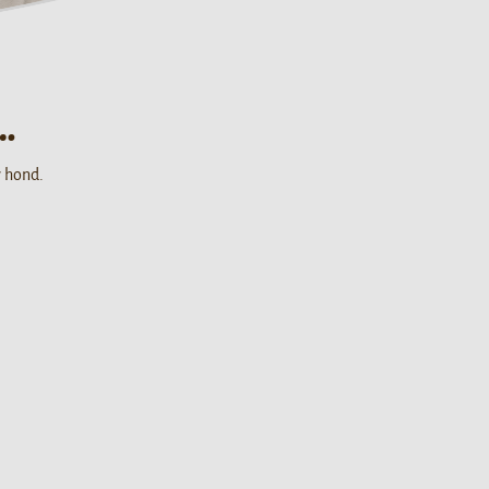
…
w hond.