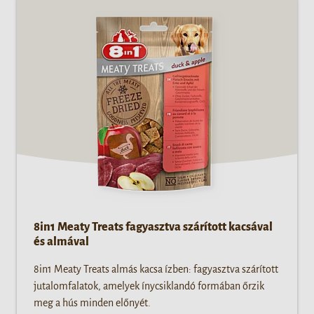
8in1 Meaty Treats fagyasztva szárított kacsával
és almával
8in1 Meaty Treats almás kacsa ízben: fagyasztva szárított
jutalomfalatok, amelyek ínycsiklandó formában őrzik
meg a hús minden előnyét.