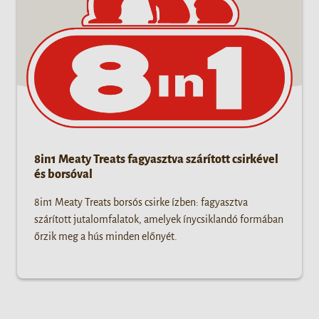
8in1 Meaty Treats fagyasztva szárított csirkével
és borsóval
8in1 Meaty Treats borsós csirke ízben: fagyasztva
szárított jutalomfalatok, amelyek ínycsiklandó formában
őrzik meg a hús minden előnyét.