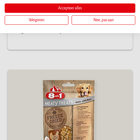
kacsamellből
Accepteer alles
8in1 Meaty Treats 100% kacsamell: fagyasztva szárított
Weigeren
Nee, pas aan
jutalomfalatok, amelyek ínycsiklandó formában őrzik
meg a hús minden előnyét.