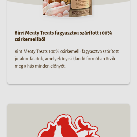
8in1 Meaty Treats fagyasztva szárított 100%
csirkemellből
8in1 Meaty Treats 100% csirkemell: fagyasztva szárított
jutalomfalatok, amelyek ínycsiklandó formában őrzik
meg a hús minden előnyét.