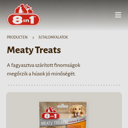
PRODUCTEN
JUTALOMFALATOK
Meaty Treats
A fagyasztva szárított finomságok
megőrzik a húsok jó minőségét.