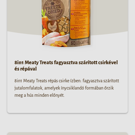
8in1 Meaty Treats fagyasztva szárított csirkével
és répával
8in1 Meaty Treats répás csirke ízben: fagyasztva szárított
jutalomfalatok, amelyek ínycsiklandó formában őrzik
meg a hús minden előnyét.