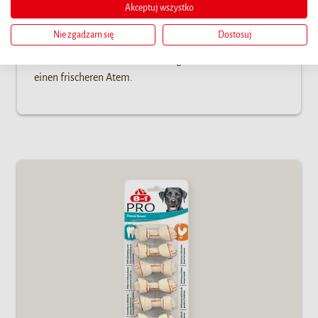
Akceptuj wszystko
natürliche abrasive Wirkung des Kauens, die Bildung von
Zahnbelag und Zahnstein zu reduzieren. Besteht aus
Nie zgadzam się
Dostosuj
einer schmackhaften Kombination aus Rinderhaut und
Hähnchenbrust und enthält reinigende Mineralien für
einen frischeren Atem.