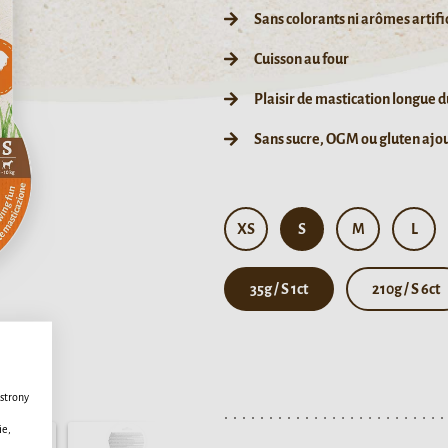
Sans colorants ni arômes artifi
Cuisson au four
Plaisir de mastication longue 
Sans sucre, OGM ou gluten ajo
XS
S
M
L
35g / S 1ct
210g / S 6ct
strony
ie,