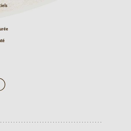
ciels
durée
uté