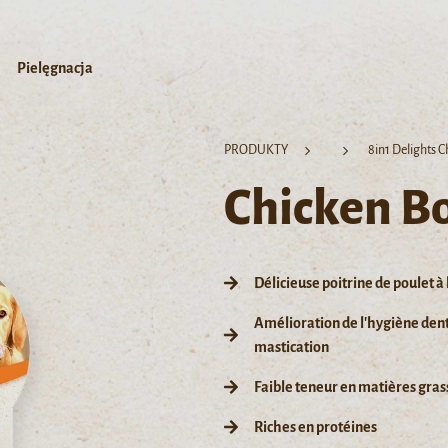
Pielęgnacja
PRODUKTY
8in1 Delights 
Chicken B
Délicieuse poitrine de poulet à 
Amélioration de l'hygiène denta
mastication
Faible teneur en matières gras
Riches en protéines