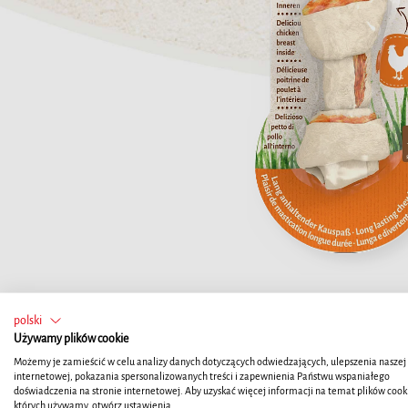
polski
Używamy plików cookie
Możemy je zamieścić w celu analizy danych dotyczących odwiedzających, ulepszenia naszej 
internetowej, pokazania spersonalizowanych treści i zapewnienia Państwu wspaniałego
doświadczenia na stronie internetowej. Aby uzyskać więcej informacji na temat plików cook
których używamy, otwórz ustawienia.