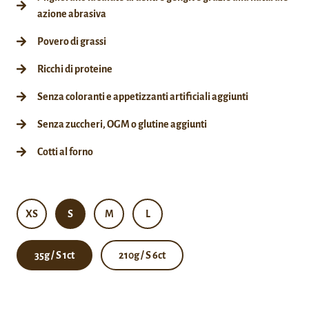
azione abrasiva
Povero di grassi
Ricchi di proteine
Senza coloranti e appetizzanti artificiali aggiunti
Senza zuccheri, OGM o glutine aggiunti
Cotti al forno
XS
S
M
L
35g / S 1ct
210g / S 6ct