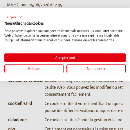
Mise à jour:
05/08/2026 à 12:35
français
Nom
Objet
Nous utilisons des cookies
cache-sprite-plyr
Cet élément est nécessaire pour la fonction de ca
Nous pouvons les placer pour analyser les données de nos visiteurs, améliorer notre site
Web utilise un cache pour optimiser le temps de
Web, afficher un contenu personnalisé et vous faire vivre une expérience inoubliable.
Pour plus d'informations sur les cookies que nous utilisons, ouvrez les paramètres.
l'utilisateur et le site Web. Le cache est général
le navigateur de l'utilisateur.
cookiefirst-consent
Ce cookie enregistre vos préférences en matière
Accepter tout
ce site Web. Vous pouvez les modifier ou retirer
Refuser
Non, ajuster
consentement facilement.
cookiefirst-consent
Ce cookie enregistre vos préférences en matière
ce site Web. Vous pouvez les modifier ou retirer
consentement facilement.
cookiefirst-id
Ce cookie contient votre identifiant unique afin
puisse identifier les visiteurs uniques de ce site
datadome
Ce cookie est utilisé pour la gestion et la protec
plyr
Cet élément est nécessaire à la mise en place d