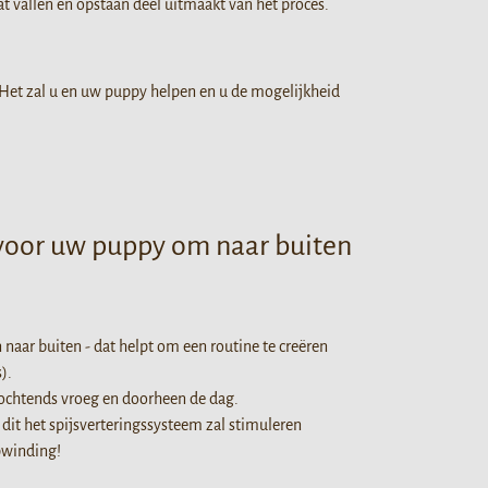
at vallen en opstaan deel uitmaakt van het proces.
n. Het zal u en uw puppy helpen en u de mogelijkheid
voor uw puppy om naar buiten
n naar buiten - dat helpt om een routine te creëren
).
 ochtends vroeg en doorheen de dag.
dit het spijsverteringssysteem zal stimuleren
en - na al die opwinding!