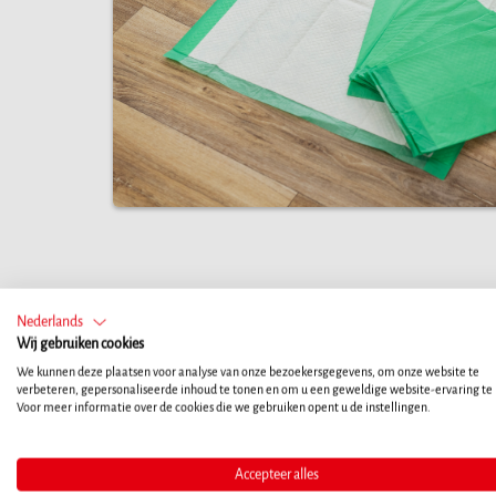
Nederlands
Wij gebruiken cookies
Mijn hon
We kunnen deze plaatsen voor analyse van onze bezoekersgegevens, om onze website te
verbeteren, gepersonaliseerde inhoud te tonen en om u een geweldige website-ervaring te
Voor meer informatie over de cookies die we gebruiken opent u de instellingen.
Probeer eerst even tot rust te komen. Als u de basisrege
uw puppy beïnvloeden. Ze kunnen de puppy onzeker make
Accepteer alles