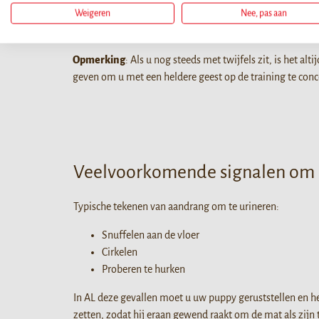
kunnen veroorzaken. Als dat niet het probleem is, probeer
Weigeren
Nee, pas aan
Opmerking
: Als u nog steeds met twijfels zit, is het a
geven om u met een heldere geest op de training te conc
Veelvoorkomende signalen om 
Typische tekenen van aandrang om te urineren:
Snuffelen aan de vloer
Cirkelen
Proberen te hurken
In AL deze gevallen moet u uw puppy geruststellen en h
zetten, zodat hij eraan gewend raakt om de mat als zijn 