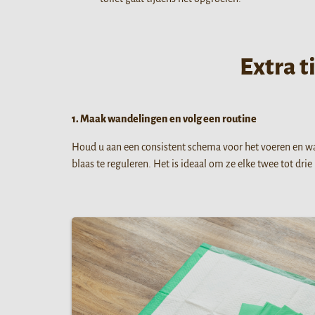
Extra t
1. Maak wandelingen en volg een routine
Houd u aan een consistent schema voor het voeren en wan
blaas te reguleren. Het is ideaal om ze elke twee tot drie 