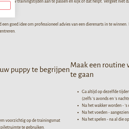
 dan uw trainingstijden aan te passen en kijk of dat helpt. Vergeet niet d
ltijd een goed idee om professioneel advies van een dierenarts in te winne
entreren.
Maak een routine 
uw puppy te begrijpen
te gaan
Ga altijd op dezelfde tijde
(zelfs 's avonds en 's nachts
Na het wakker worden - 's
Na het voeden - aangezien 
Na het spel
em voorzichtig op de trainingsmat
toiletruimte te gebruiken.