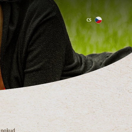
CS
, pokud