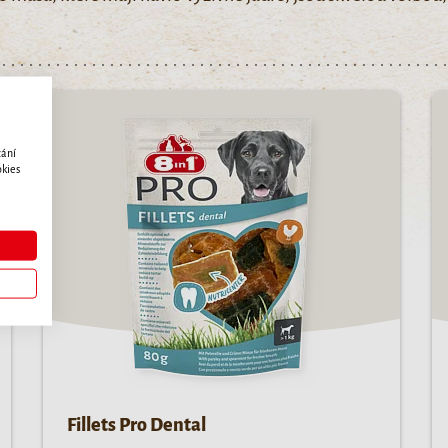
zání
okies
Fillets Pro Dental