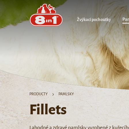
Pa
Žvýkací pochoutky
PRODUCTY
PAMLSKY
Fillets
Lahodné a zdravé pamlsky vyrobené z kuřecího