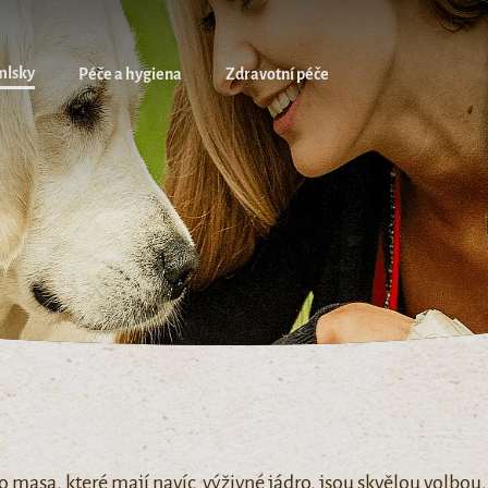
mlsky
Péče a hygiena
Zdravotní péče
 masa, které mají navíc výživné jádro, jsou skvělou volbou