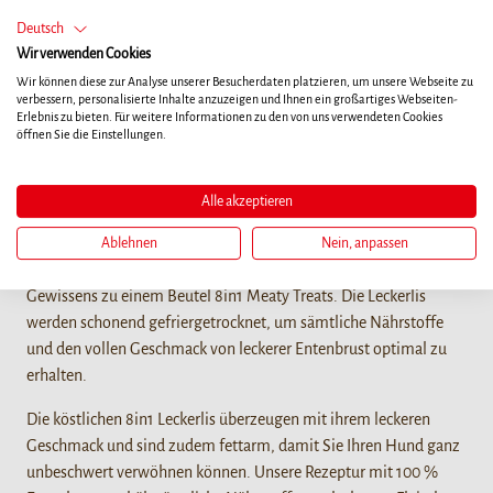
Deutsch
Wir verwenden Cookies
HÄNDLERSUCHE
Wir können diese zur Analyse unserer Besucherdaten platzieren, um unsere Webseite zu
verbessern, personalisierte Inhalte anzuzeigen und Ihnen ein großartiges Webseiten-
Erlebnis zu bieten. Für weitere Informationen zu den von uns verwendeten Cookies
öffnen Sie die Einstellungen.
Details
Alle akzeptieren
Wenn Sie die Beziehung mit Ihrem Vierbeiner intensivieren, ihn
für gutes Verhalten belohnen oder ihn einfach mit einem Leckerli
Ablehnen
Nein, anpassen
verwöhnen möchten, das er sich verdient hat, greifen Sie guten
Gewissens zu einem Beutel 8in1 Meaty Treats. Die Leckerlis
werden schonend gefriergetrocknet, um sämtliche Nährstoffe
und den vollen Geschmack von leckerer Entenbrust optimal zu
erhalten.
Die köstlichen 8in1 Leckerlis überzeugen mit ihrem leckeren
Geschmack und sind zudem fettarm, damit Sie Ihren Hund ganz
unbeschwert verwöhnen können. Unsere Rezeptur mit 100 %