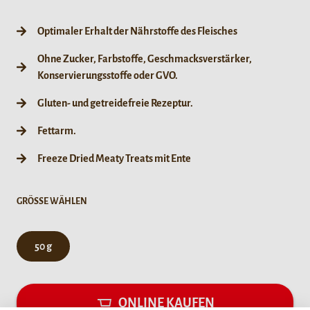
Optimaler Erhalt der Nährstoffe des Fleisches
Ohne Zucker, Farbstoffe, Geschmacksverstärker,
Konservierungsstoffe oder GVO.
Gluten- und getreidefreie Rezeptur.
Fettarm.
Freeze Dried Meaty Treats mit Ente
GRÖSSE WÄHLEN
50 g
ONLINE KAUFEN