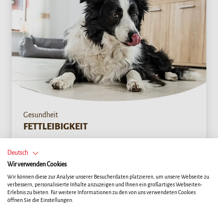
Gesundheit
FETTLEIBIGKEIT
Zu erst einmal sollten Sie herausfinden, warum Ihr Hund
Deutsch
übergewichtig ist. Häufig liegt die Ursache tatsächlich an
Wir verwenden Cookies
einer nicht dem Hund mit seinem individuellen
Wir können diese zur Analyse unserer Besucherdaten platzieren, um unsere Webseite zu
verbessern, personalisierte Inhalte anzuzeigen und Ihnen ein großartiges Webseiten-
Energiebedarf angepassten Futtermenge oder -
Erlebnis zu bieten. Für weitere Informationen zu den von uns verwendeten Cookies
zusammensetzung.
öffnen Sie die Einstellungen.