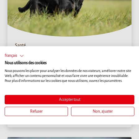
Santé
SILHOUETTE IDÉALE
français
Nous utilisons des cookies
Il n'existe malheureusement aucune règle vous
Nous pouvons les placer pour analyser les données de nos visiteurs, améliorer notre site
permettant de déterminer si votre chien a le bon poids.
Web, afficher un contenu personnalisé et vous faire vivre une expérience inoubliable.
Pour plus d'informations sur les cookies que nous utilisons, ouvrez les paramètres.
Tout dépend de sa race, sa taille et sa morphologie.
Cependant, les conseils ci-dessous vous aideront à savoir
si son poids est normal, insuffisant ou excessif.
Accepter tout
Refuser
Non, ajuster
EN SAVOIR PLUS