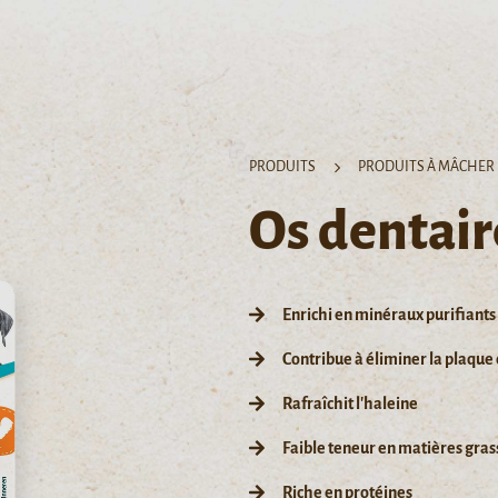
PRODUITS
PRODUITS À MÂCHER
Os dentair
Enrichi en minéraux purifiants
Contribue à éliminer la plaque 
Rafraîchit l'haleine
Faible teneur en matières gras
Riche en protéines