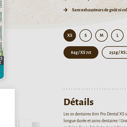
Sans exhausteurs de goût ni co
XS
S
M
L
84g / XS 7ct
252g / XS 
Détails
,
Les os dentaires 8in1 Pro Dental XS 
longue durée et soins dentaires ! Un