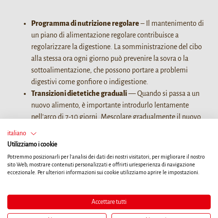
Programma di nutrizione regolare
– Il mantenimento di
un piano di alimentazione regolare contribuisce a
regolarizzare la digestione. La somministrazione del cibo
alla stessa ora ogni giorno può prevenire la sovra o la
sottoalimentazione, che possono portare a problemi
digestivi come gonfiore o indigestione.
Transizioni dietetiche graduali
— Quando si passa a un
nuovo alimento, è importante introdurlo lentamente
nell'arco di 7-10 giorni. Mescolare gradualmente il nuovo
cibo con quello vecchio per evitare di sconvolgere lo
italiano
stomaco del cane. Questa transizione lenta consente
Utilizziamo i cookie
all'apparato digerente di adattarsi al cambiamento.
Potremmo posizionarli per l'analisi dei dati dei nostri visitatori, per migliorare il nostro
Il giusto snack masticabile
– Scegliere snack masticabili di
sito Web, mostrare contenuti personalizzati e offrirti un'esperienza di navigazione
eccezionale. Per ulteriori informazioni sui cookie utilizziamo aprire le impostazioni.
alta qualità e facilmente digeribili, come Better Bello, può
rivelarsi un'opzione più tollerabile per lo stomaco rispetto
ai tradizionali premietti in pelle grezza. Questi snack
Accettare tutti
offrono un godimento di lunga durata e favoriscono la