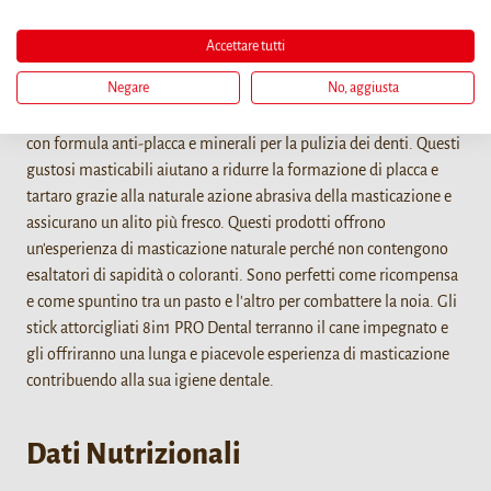
Dettagli
Accettare tutti
Gli stick attorcigliati 8in1 PRO Dental permettono di combinare il
Negare
No, aggiusta
piacere della masticazione con la cura dei denti! Sono realizzati
con goloso petto di pollo avvolto in pelle di manzo e arricchiti
con formula anti-placca e minerali per la pulizia dei denti. Questi
gustosi masticabili aiutano a ridurre la formazione di placca e
tartaro grazie alla naturale azione abrasiva della masticazione e
assicurano un alito più fresco. Questi prodotti offrono
un'esperienza di masticazione naturale perché non contengono
esaltatori di sapidità o coloranti. Sono perfetti come ricompensa
e come spuntino tra un pasto e l'altro per combattere la noia. Gli
stick attorcigliati 8in1 PRO Dental terranno il cane impegnato e
gli offriranno una lunga e piacevole esperienza di masticazione
contribuendo alla sua igiene dentale.
Dati Nutrizionali