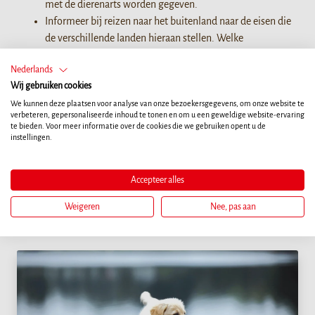
met de dierenarts worden gegeven.
Informeer bij reizen naar het buitenland naar de eisen die
de verschillende landen hieraan stellen. Welke
documenten moeten worden meegenomen? Welke
Nederlands
vaccinaties zijn wettelijk verplicht en welke moet uw hond
Wij gebruiken cookies
krijgen voor zijn eigen bescherming?
We kunnen deze plaatsen voor analyse van onze bezoekersgegevens, om onze website te
verbeteren, gepersonaliseerde inhoud te tonen en om u een geweldige website-ervaring
te bieden. Voor meer informatie over de cookies die we gebruiken opent u de
instellingen.
Meer artikelen
Accepteer alles
Weigeren
Nee, pas aan