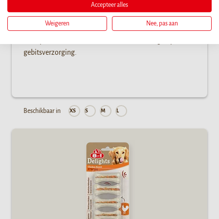
Accepteer alles
De Chicken Bones XS combineren runderhuid en
Weigeren
Nee, pas aan
kippenborst in een klassieke vorm. Dit biedt langdurig
kauwplezier voor zeer kleine honden en draagt bij aan de
gebitsverzorging.
Beschikbaar in
XS
S
M
L