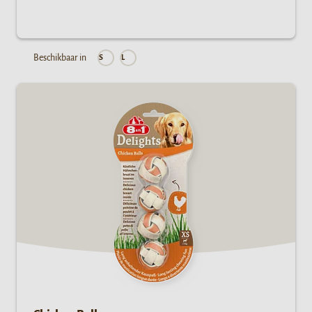
Beschikbaar in
S
L