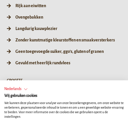
Rijk aan eiwitten
Ovengebakken
Langdurig kauwplezier
Zonder kunstmatige kleurstoffen en smaakversterkers
Geen toegevoegde suiker, ggo’s, gluten of granen
Gevuld met heerlijk rundvlees
GROOTTE
Nederlands
Wij gebruiken cookies
190g / 35ct
10ct
We kunnen deze plaatsen voor analyse van onze bezoekersgegevens, om onze website te
verbeteren, gepersonaliseerde inhoud te tonen en om u een geweldige website-ervaring
te bieden. Voor meer informatie over de cookies die we gebruiken opent u de
instellingen.
WINKEL ZOEKEN