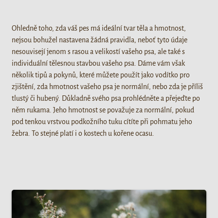
Ohledně toho, zda váš pes má ideální tvar těla a hmotnost,
nejsou bohužel nastavena žádná pravidla, neboť tyto údaje
nesouvisejí jenom s rasou a velikostí vašeho psa, ale také s
individuální tělesnou stavbou vašeho psa. Dáme vám však
několik tipů a pokynů, které můžete použít jako vodítko pro
zjištění, zda hmotnost vašeho psa je normální, nebo zda je příliš
tlustý či hubený. Důkladně svého psa prohlédněte a přejeďte po
něm rukama. Jeho hmotnost se považuje za normální, pokud
pod tenkou vrstvou podkožního tuku cítíte při pohmatu jeho
žebra. To stejné platí i o kostech u kořene ocasu.