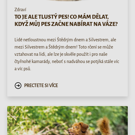
Zdraví
TO JE ALE TLUSTÝ PES! CO MÁM DĚLAT,
KDYŽ MŮJ PES ZAČNE NABÍRAT NA VÁZE?
Lidé netloustnou mezi Štědrým dnem a Silvestrem, ale
mezi Silvestrem a Štědrým dnem! Toto rčení se může
vztahovat na lidi, ale lze je skvěle použít i pro naše
čtyřnohé kamarády, neboť s nadváhou se potýká stále víc
a víc psů.
PRECTETE SI VÍCE