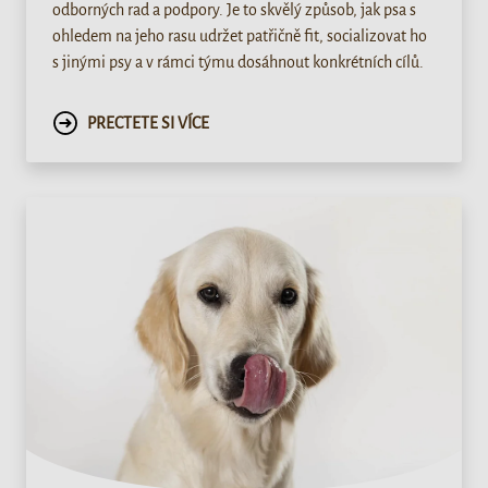
odborných rad a podpory. Je to skvělý způsob, jak psa s
ohledem na jeho rasu udržet patřičně fit, socializovat ho
s jinými psy a v rámci týmu dosáhnout konkrétních cílů.
PRECTETE SI VÍCE