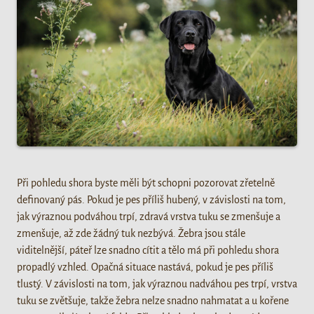
Při pohledu shora byste měli být schopni pozorovat zřetelně
definovaný pás. Pokud je pes příliš hubený, v závislosti na tom,
jak výraznou podváhou trpí, zdravá vrstva tuku se zmenšuje a
zmenšuje, až zde žádný tuk nezbývá. Žebra jsou stále
viditelnější, páteř lze snadno cítit a tělo má při pohledu shora
propadlý vzhled. Opačná situace nastává, pokud je pes příliš
tlustý. V závislosti na tom, jak výraznou nadváhou pes trpí, vrstva
tuku se zvětšuje, takže žebra nelze snadno nahmatat a u kořene