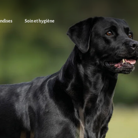
andises
Soin et hygiène