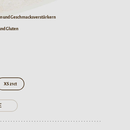
fen und Geschmacksverstärkern
und Gluten
XS 21ct
E