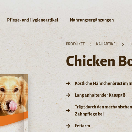
Pflege- und Hygieneartikel
Nahrungsergänzungen
PRODUKTE
KAUARTIKEL
8
Chicken B
Köstliche Hähnchenbrust im I
Lang anhaltender Kauspaß
Trägt durch den mechanischen 
Zahnpflege bei
Fettarm