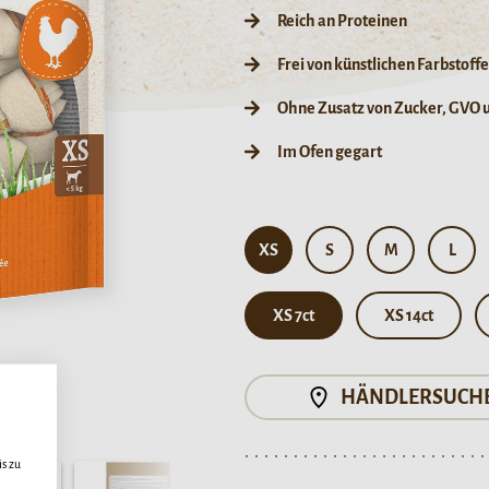
Reich an Proteinen
Frei von künstlichen Farbstof
Ohne Zusatz von Zucker, GVO 
Im Ofen gegart
XS
S
M
L
XS 7ct
XS 14ct
HÄNDLERSUCH
s zu