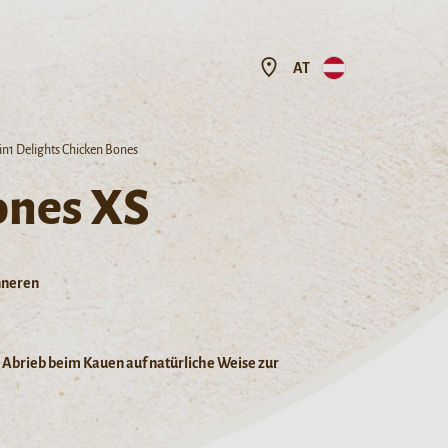
AT
in1 Delights Chicken Bones
ones XS
nneren
Abrieb beim Kauen auf natürliche Weise zur