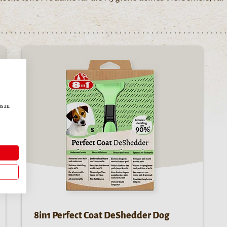
s zu
8in1 Perfect Coat DeShedder Dog