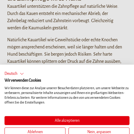
Kauartikel unterstützen die Zahnpflege auf natürliche Weise.
Durch das Kauen entsteht ein mechanischer Abrieb, der
Zahnbelag reduziert und Zahnstein vorbeugt. Gleichzeitig
werden die Kaumuskeln gestärkt.
Natürliche Kauartikel wie Geweihstücke oder echte Knochen
mögen ansprechend erscheinen, weil sie länger halten und den
Hund beschäftigen. Sie bergen jedoch Risiken: Sehr harte
Kauartikel können splittern oder Druck auf die Zähne ausüben,
was zu schmerzhaften Frakturen oder Verletzungen des
Deutsch
Zahnfleisches und des Mundes führen kann. Wenn Sie sich für
Wir verwenden Cookies
solche Artikel entscheiden, passen Sie sie immer sorgfältig an die
Wir können diese zur Analyse unserer Besucherdaten platzieren, um unsere Webseite zu
Größe Ihres Hundes an und beobachten Sie ihn genau. Wenn Sie
verbessern, personalisierte Inhalte anzuzeigen und Ihnen ein großartiges Webseiten-
Anzeichen von Unbehagen oder Verletzungen bemerken, sollte
Erlebnis zu bieten. Für weitere Informationen zu den von uns verwendeten Cookies
öffnen Sie die Einstellungen.
das Produkt nicht länger genutzt werden.
Spezielle Kauartikel für die Zahnpflege, wie
8IN1 PRO
,
sind
Alle akzeptieren
weicher, speziell geformt und mit zahnpflegenden Inhaltsstoffen
angereichert. Sie fördern gezielt die Zahnreinigung und sind in
Ablehnen
Nein, anpassen