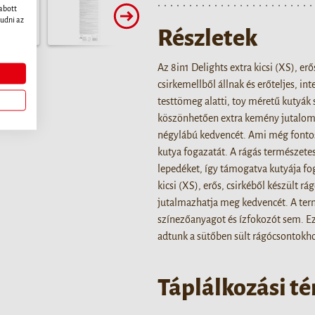
abott
udni az
Részletek
Az 8in1 Delights extra kicsi (XS), er
csirkemellből állnak és erőteljes, in
testtömeg alatti, toy méretű kutyá
köszönhetően extra kemény jutalomfa
négylábú kedvencét. Ami még fontosa
kutya fogazatát. A rágás természetes
lepedéket, így támogatva kutyája fog
kicsi (XS), erős, csirkéből készült r
jutalmazhatja meg kedvencét. A ter
színezőanyagot és ízfokozót sem. E
adtunk a sütőben sült rágócsontokh
Táplálkozási t