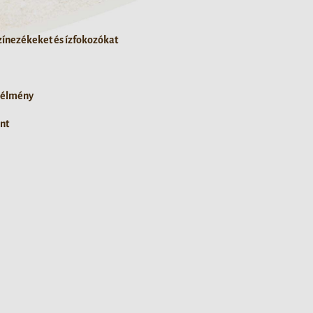
ínezékeket és ízfokozókat
i élmény
nt