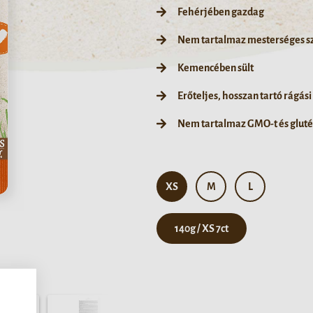
Fehérjében gazdag
Nem tartalmaz mesterséges sz
Kemencében sült
Erőteljes, hosszan tartó rágás
Nem tartalmaz GMO-t és gluté
XS
M
L
140g / XS 7ct