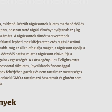
ős, csirkéből készült rágócsontok ízletes marhabőrből és
tenzív, hosszan tartó rágási élményt nyújtanak az 5 kg
k számára. A rágócsontok tömör szerkezetének
lattal lepheti meg kifejezetten erős rágási ösztönű
bb: míg az állat lefoglalja magát, a rágócsont ápolja a
 dörzsölő hatása miatt a rágócsont eltávolítja a
ainak egészségét. A zsírszegény 8in1 Delights extra
ágócsonttal tökéletes, ínycsiklandó finomsággal
mék fehérjében gazdag és nem tartalmaz mesterséges
zenkívül GMO-t tartalmazó összetevőt és glutént sem
oz.
ények