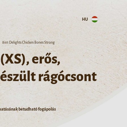
HU
8in1 Delights Chicken Bones Strong
 (XS), erős,
készült rágócsont
 hatásának betudható fogápolás