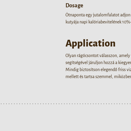
Dosage
Ötnaponta egy jutalomfalatot adjon 
kutyája napi kalóriabevitelének 10%-
Application
Olyan rágócsontot válasszon, amely 
segítségével járuljon hozzá a kiegy
Mindig biztosítson elegendő friss v
mellett és tartsa szemmel, miközben 