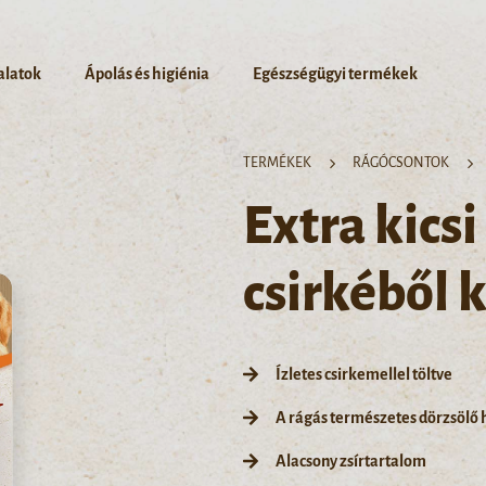
alatok
Ápolás és higiénia
Egészségügyi termékek
TERMÉKEK
RÁGÓCSONTOK
Extra kicsi
csirkéből 
Ízletes csirkemellel töltve
A rágás természetes dörzsölő
Alacsony zsírtartalom