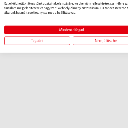
Ezt elküldhetjük látogatóink adatainak elemzésére, webhelyünk fejlesztésére, személyre sz
tartalom megjelenítésére és nagyszerű webhely-élmény biztosítására. Ha többet szeretne t
általunk használt cookies, nyissa meg a beállításokat.
Mindent elfogad
Tagadni
Nem, állítsa be