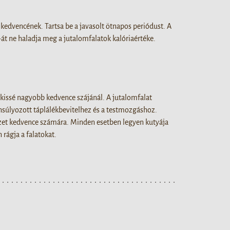
kedvencének. Tartsa be a javasolt ötnapos periódust. A
át ne haladja meg a jutalomfalatok kalóriaértéke.
kissé nagyobb kedvence szájánál. A jutalomfalat
ensúlyozott táplálékbevitelhez és a testmozgáshoz.
izet kedvence számára. Minden esetben legyen kutyája
rágja a falatokat.