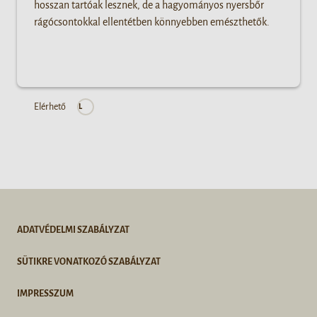
hosszan tartóak lesznek, de a hagyományos nyersbőr
rágócsontokkal ellentétben könnyebben emészthetők.
Elérhető
L
ADATVÉDELMI SZABÁLYZAT
SÜTIKRE VONATKOZÓ SZABÁLYZAT
IMPRESSZUM