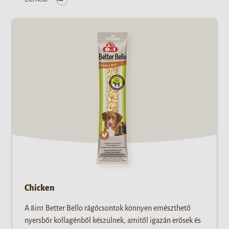
Chicken
A 8in1 Better Bello rágócsontok könnyen emészthető
nyersbőr kollagénből készülnek, amitől igazán erősek és