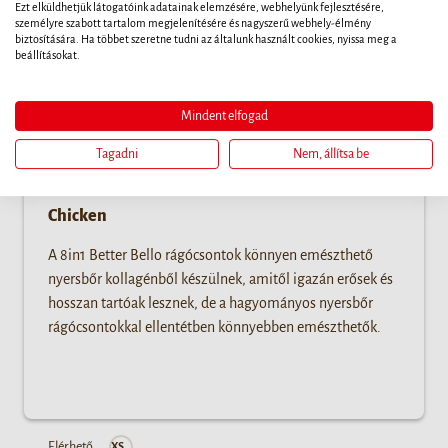
Ezt elküldhetjük látogatóink adatainak elemzésére, webhelyünk fejlesztésére,
személyre szabott tartalom megjelenítésére és nagyszerű webhely-élmény
biztosítására. Ha többet szeretne tudni az általunk használt cookies, nyissa meg a
beállításokat.
Mindent elfogad
Tagadni
Nem, állítsa be
Chicken
A 8in1 Better Bello rágócsontok könnyen emészthető
nyersbőr kollagénből készülnek, amitől igazán erősek és
hosszan tartóak lesznek, de a hagyományos nyersbőr
rágócsontokkal ellentétben könnyebben emészthetők.
Elérhető
XS