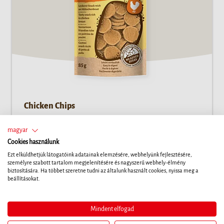
Chicken Chips
A Chicken Chips ízletes csirkemellből készült húsos
magyar
jutalomfalatokat kínál. A tápláló és egészséges falatok
Cookies használunk
bármilyen méretű kutya számára tökéletes választást
Ezt elküldhetjük látogatóink adatainak elemzésére, webhelyünk fejlesztésére,
jelentenek.
személyre szabott tartalom megjelenítésére és nagyszerű webhely-élmény
biztosítására. Ha többet szeretne tudni az általunk használt cookies, nyissa meg a
beállításokat.
Mindent elfogad