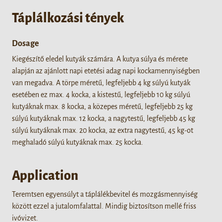
Táplálkozási tények
Dosage
Kiegészítő eledel kutyák számára. A kutya súlya és mérete
alapján az ajánlott napi etetési adag napi kockamennyiségben
van megadva. A törpe méretű, legfeljebb 4 kg súlyú kutyák
esetében ez max. 4 kocka, a kistestű, legfeljebb 10 kg súlyú
kutyáknak max. 8 kocka, a közepes méretű, legfeljebb 25 kg
súlyú kutyáknak max. 12 kocka, a nagytestű, legfeljebb 45 kg
súlyú kutyáknak max. 20 kocka, az extra nagytestű, 45 kg-ot
meghaladó súlyú kutyáknak max. 25 kocka.
Application
Teremtsen egyensúlyt a táplálékbevitel és mozgásmennyiség
között ezzel a jutalomfalattal. Mindig biztosítson mellé friss
ivóvizet.