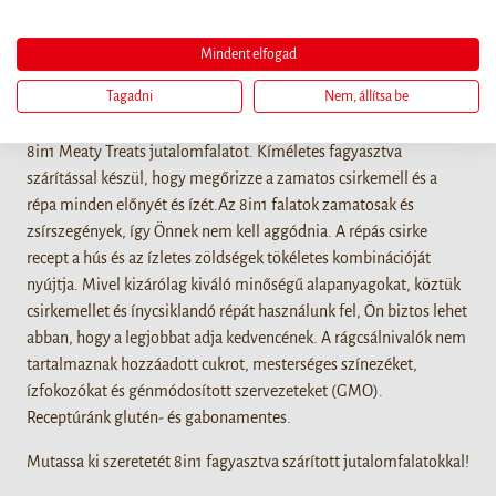
Részletek
Mindent elfogad
Amikor bundás barátjával szeretne foglalkozni, és meg szeretné
Tagadni
Nem, állítsa be
jutalmazni jó magaviseletéért vagy csupán azért, mert
megérdemel egy kis nassolnivalót, vegyen magához egy zacskó
8in1 Meaty Treats jutalomfalatot. Kíméletes fagyasztva
szárítással készül, hogy megőrizze a zamatos csirkemell és a
répa minden előnyét és ízét.Az 8in1 falatok zamatosak és
zsírszegények, így Önnek nem kell aggódnia. A répás csirke
recept a hús és az ízletes zöldségek tökéletes kombinációját
nyújtja. Mivel kizárólag kiváló minőségű alapanyagokat, köztük
csirkemellet és ínycsiklandó répát használunk fel, Ön biztos lehet
abban, hogy a legjobbat adja kedvencének. A rágcsálnivalók nem
tartalmaznak hozzáadott cukrot, mesterséges színezéket,
ízfokozókat és génmódosított szervezeteket (GMO).
Receptúránk glutén- és gabonamentes.
Mutassa ki szeretetét 8in1 fagyasztva szárított jutalomfalatokkal!