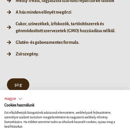
Meaty Treats, fagyasztva szárított répás csirke falatok
A hús minden előnyét megőrzi
Cukor, színezékek, ízfokozók, tartósítószerek és
génmódosított szervezetek (GMO) hozzáadása nélkül.
Glutén- és gabonamentes formula.
Zsírszegény.
50 g
magyar
Cookies használunk
Ezt elküldhetjük látogatóink adatainak elemzésére, webhelyünk fejlesztésére,
személyre szabott tartalom megjelenítésére és nagyszerű webhely-élmény
biztosítására. Ha többet szeretne tudni az általunk használt cookies, nyissa meg a
beállításokat.