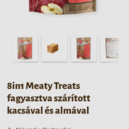
8in1 Meaty Treats
fagyasztva szárított
kacsával és almával