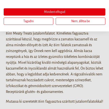
Részletek
Mindent elfogad
Amikor bundás barátjával szeretne foglalkozni, és meg szeretné
Tagadni
Nem, állítsa be
jutalmazni jó magaviseletéért vagy csupán azért, mert
megérdemel egy kis nassolnivalót, vegyen magához egy zacskó
8in1 Meaty Treats jutalomfalatot. Kíméletes fagyasztva
szárítással készül, hogy megőrizze a zamatos kacsamell és az
alma minden előnyét és ízét.Az 8in1 falatok zamatosak és
zsírszegények, így Önnek nem kell aggódnia. Almás kacsa
receptünk a hús és az ízletes gyümölcs tökéletes kombinációját
nyújtja. Mivel kizárólag kiváló minőségű alapanyagokat, köztük
kacsamellet és ínycsiklandó almát használunk fel, Ön biztos lehet
abban, hogy a legjobbat adja kedvencének. A rágcsálnivalók nem
tartalmaznak hozzáadott cukrot, mesterséges színezéket,
ízfokozókat és génmódosított szervezeteket (GMO).
Receptúránk glutén- és gabonamentes.
Mutassa ki szeretetét 8in1 fagyasztva szárított jutalomfalatokkal!