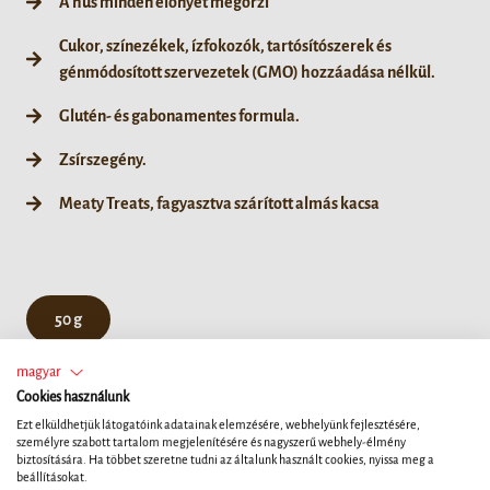
A hús minden előnyét megőrzi
Cukor, színezékek, ízfokozók, tartósítószerek és
génmódosított szervezetek (GMO) hozzáadása nélkül.
Glutén- és gabonamentes formula.
Zsírszegény.
Meaty Treats, fagyasztva szárított almás kacsa
50 g
magyar
Cookies használunk
Ezt elküldhetjük látogatóink adatainak elemzésére, webhelyünk fejlesztésére,
személyre szabott tartalom megjelenítésére és nagyszerű webhely-élmény
biztosítására. Ha többet szeretne tudni az általunk használt cookies, nyissa meg a
beállításokat.