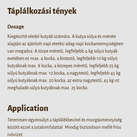
Táplálkozási tények
Dosage
Kiegészítő eledel kutyák számára. A kutya súlya és mérete
alapján az ajánlott napi etetési adag napi kockamennyiségben
van megadva. A törpe méretű, legfeljebb 4 kg súlyú kutyák
esetében ez max. 4 kocka, a kistestű, legfeljebb 10 kg súlyú
kutyáknak max. 8 kocka, a közepes méretű, legfeljebb 25 kg
súlyú kutyáknak max. 12 kocka, a nagytestű, legfeljebb 45 kg
súlyú kutyáknak max. 20 kocka, az extra nagytestű, 45 kg-ot
meghaladó súlyú kutyáknak max. 25 kocka.
Application
Teremtsen egyensúlyt a táplálékbevitel és mozgásmennyiség
között ezzel a jutalomfalattal. Mindig biztosítson mellé friss
ivóvizet.