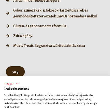
A hús minden előnyét megőrzi
Cukor, színezékek, ízfokozók, tartósítószerek és
génmódosított szervezetek (GMO) hozzáadása nélkül.
Glutén- és gabonamentes formula.
Zsírszegény.
Meaty Treats, fagyasztva szárított almás kacsa
50 g
magyar
Cookies használunk
Ezt elküldhetjük látogatóink adatainak elemzésére, webhelyünk fejlesztésére,
személyre szabott tartalom megjelenítésére és nagyszerű webhely-élmény
biztosítására. Ha többet szeretne tudni az általunk használt cookies, nyissa meg a
beállításokat.