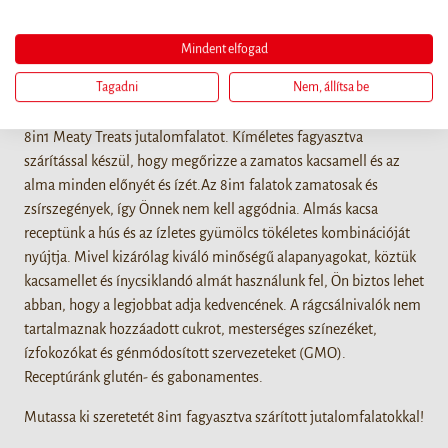
Részletek
Mindent elfogad
Amikor bundás barátjával szeretne foglalkozni, és meg szeretné
Tagadni
Nem, állítsa be
jutalmazni jó magaviseletéért vagy csupán azért, mert
megérdemel egy kis nassolnivalót, vegyen magához egy zacskó
8in1 Meaty Treats jutalomfalatot. Kíméletes fagyasztva
szárítással készül, hogy megőrizze a zamatos kacsamell és az
alma minden előnyét és ízét.Az 8in1 falatok zamatosak és
zsírszegények, így Önnek nem kell aggódnia. Almás kacsa
receptünk a hús és az ízletes gyümölcs tökéletes kombinációját
nyújtja. Mivel kizárólag kiváló minőségű alapanyagokat, köztük
kacsamellet és ínycsiklandó almát használunk fel, Ön biztos lehet
abban, hogy a legjobbat adja kedvencének. A rágcsálnivalók nem
tartalmaznak hozzáadott cukrot, mesterséges színezéket,
ízfokozókat és génmódosított szervezeteket (GMO).
Receptúránk glutén- és gabonamentes.
Mutassa ki szeretetét 8in1 fagyasztva szárított jutalomfalatokkal!