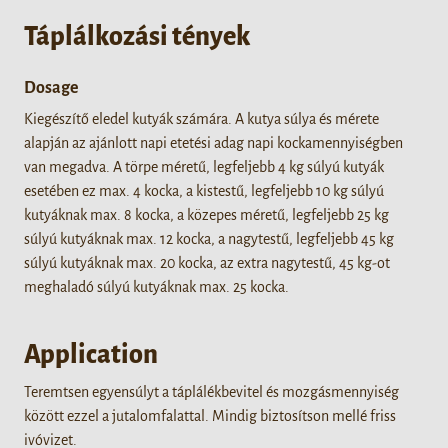
Táplálkozási tények
Dosage
Kiegészítő eledel kutyák számára. A kutya súlya és mérete
alapján az ajánlott napi etetési adag napi kockamennyiségben
van megadva. A törpe méretű, legfeljebb 4 kg súlyú kutyák
esetében ez max. 4 kocka, a kistestű, legfeljebb 10 kg súlyú
kutyáknak max. 8 kocka, a közepes méretű, legfeljebb 25 kg
súlyú kutyáknak max. 12 kocka, a nagytestű, legfeljebb 45 kg
súlyú kutyáknak max. 20 kocka, az extra nagytestű, 45 kg-ot
meghaladó súlyú kutyáknak max. 25 kocka.
Application
Teremtsen egyensúlyt a táplálékbevitel és mozgásmennyiség
között ezzel a jutalomfalattal. Mindig biztosítson mellé friss
ivóvizet.