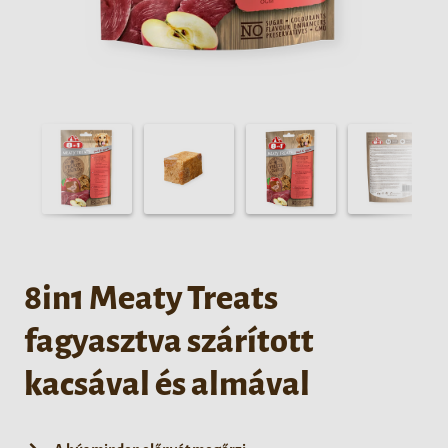
8in1 Meaty Treats
fagyasztva szárított
kacsával és almával