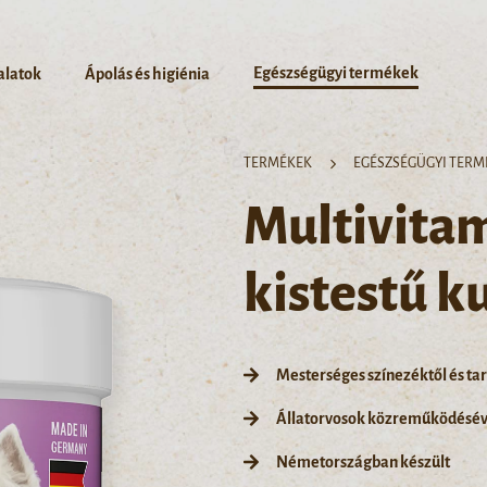
Egészségügyi termékek
alatok
Ápolás és higiénia
TERMÉKEK
EGÉSZSÉGÜGYI TERM
Multivitam
kistestű 
Mesterséges színezéktől és ta
Állatorvosok közreműködéséve
Németországban készült