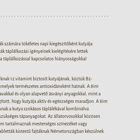
ák számára tökéletes napi kiegészítőként kutyája
ák táplálkozási igényeinek kielégítésére lettek
 a táplálkozással kapcsolatos hiányosságokkal
áknak 12 vitamint biztosít kutyájának, köztük B2-
 amelyek természetes antioxidánsként hatnak. A 8in1
avakkal és olyan alapvető ásványi anyagokkal, mint a
tott, hogy kutyája aktív és egészséges maradjon. A 8in1
áknak a kutya szokásos táplálékával kombinálva
 szükséges tápanyagokat. Az állatorvosokkal közösen
 nem tartalmaznak mesterséges színezéket vagy
tabletták kistestű fajtáknak Németországban készülnek.