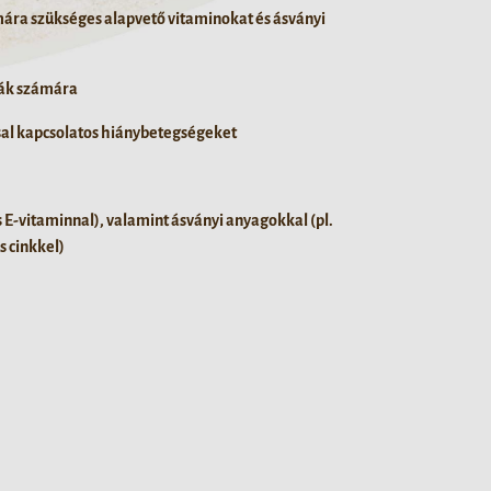
ámára szükséges alapvető vitaminokat és ásványi
yák számára
sal kapcsolatos hiánybetegségeket
 és E-vitaminnal), valamint ásványi anyagokkal (pl.
 cinkkel)