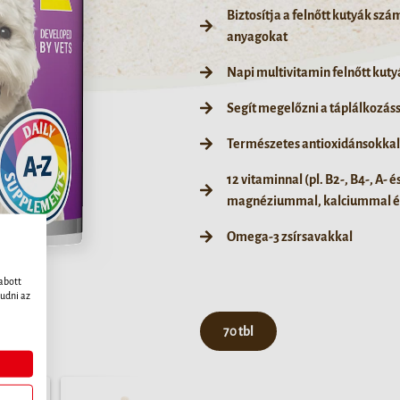
Biztosítja a felnőtt kutyák sz
anyagokat
Napi multivitamin felnőtt kut
Segít megelőzni a táplálkozás
Természetes antioxidánsokkal
12 vitaminnal (pl. B2-, B4-, A-
magnéziummal, kalciummal és
Omega-3 zsírsavakkal
abott
udni az
70 tbl