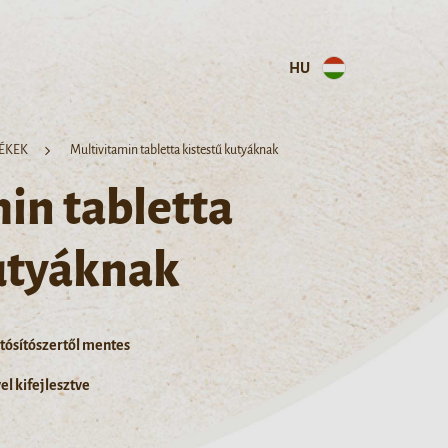
HU
ÉKEK
Multivitamin tabletta kistestű kutyáknak
in tabletta
kutyáknak
rtósítószertől mentes
l kifejlesztve