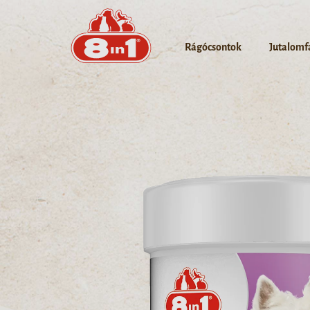
Rágócsontok
Jutalomf