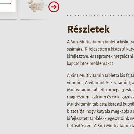
Részletek
A 8in1 Multivitamin tabletta kiskuty
számára. Kifejezetten a kistestű kuty
kifejlesztve, és segítenek megelőzni
kapcsolatos problémákat.
A 8in1 Multivitamin tabletta kis fajt
vitamint, A-vitamint és E-vitamint,
Multivitamin tabletta omega-3 zsírs
magnézium, kalcium és cink, gazdagí
Multivitamin tabletta kistestű kuty
biztosítja, hogy kutyája megkapja a
kifejlesztett táplálékkiegészítőink
tartósítószert. A 8in1 Multivitamin 