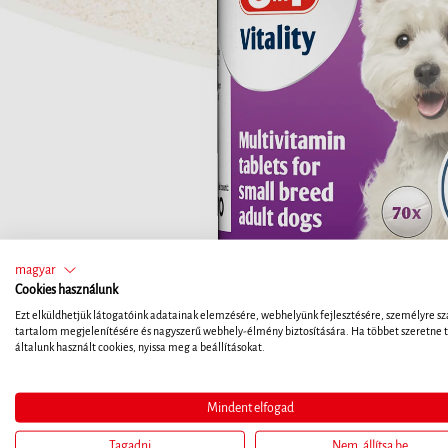
magyar
Cookies használunk
Ezt elküldhetjük látogatóink adatainak elemzésére, webhelyünk fejlesztésére, személyre sz
tartalom megjelenítésére és nagyszerű webhely-élmény biztosítására. Ha többet szeretne t
általunk használt cookies, nyissa meg a beállításokat.
Mindent elfogad
Tagadni
Nem, állítsa be