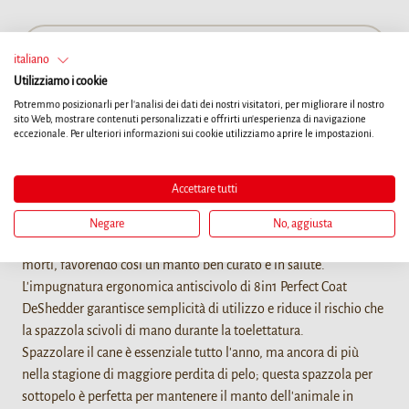
TROVA UN RIVENDITORE
italiano
Utilizziamo i cookie
Potremmo posizionarli per l'analisi dei dati dei nostri visitatori, per migliorare il nostro
sito Web, mostrare contenuti personalizzati e offrirti un'esperienza di navigazione
eccezionale. Per ulteriori informazioni sui cookie utilizziamo aprire le impostazioni.
Dettagli
8in1 Perfect Coat DeShedder misura M è una spazzola per
Accettare tutti
sottopelo ideale per una toelettatura efficace e delicata dei cani di
taglia media che perdono il pelo. Aiuta a ridurre lo spargimento
Negare
No, aggiusta
di pelo fino al 90%. La spazzola rimuove delicatamente i peli
morti, favorendo così un manto ben curato e in salute.
L'impugnatura ergonomica antiscivolo di 8in1 Perfect Coat
DeShedder garantisce semplicità di utilizzo e riduce il rischio che
la spazzola scivoli di mano durante la toelettatura.
Spazzolare il cane è essenziale tutto l'anno, ma ancora di più
nella stagione di maggiore perdita di pelo; questa spazzola per
sottopelo è perfetta per mantenere il manto dell'animale in