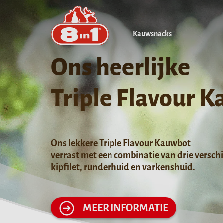
Kauwsnacks
Ons heerlijke
Triple Flavour 
Ons lekkere Triple Flavour Kauwbot
verrast met een combinatie van drie versch
kipfilet, runderhuid en varkenshuid.
MEER INFORMATIE