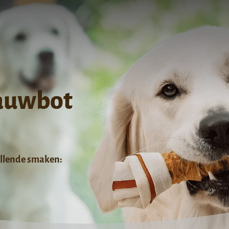
Kauwbot
illende smaken: