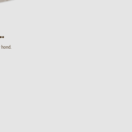
…
w hond.