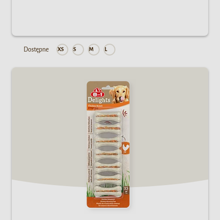
Dostępne
XS
S
M
L