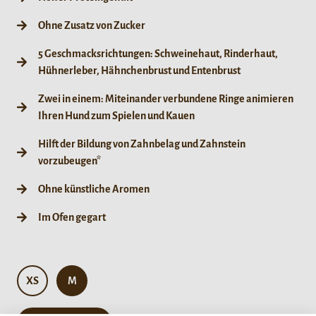
Ohne Zusatz von Zucker
5 Geschmacksrichtungen: Schweinehaut, Rinderhaut,
Hühnerleber, Hähnchenbrust und Entenbrust
Zwei in einem: Miteinander verbundene Ringe animieren
Ihren Hund zum Spielen und Kauen
Hilft der Bildung von Zahnbelag und Zahnstein
vorzubeugen*
Ohne künstliche Aromen
Im Ofen gegart
XS
M