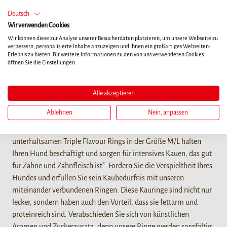
120g / M/L 1ct
Deutsch
Wir verwenden Cookies
Wir können diese zur Analyse unserer Besucherdaten platzieren, um unsere Webseite zu
HÄNDLERSUCHE
verbessern, personalisierte Inhalte anzuzeigen und Ihnen ein großartiges Webseiten-
Erlebnis zu bieten. Für weitere Informationen zu den von uns verwendeten Cookies
öffnen Sie die Einstellungen.
Alle akzeptieren
Details
Ablehnen
Nein, anpassen
Köstliche Kauringe mit Schweine- und Rinderhaut, umwickelt
mit leckerer Hühnerleber, Hähnchenbrust und Entenbrust. Diese
unterhaltsamen Triple Flavour Rings in der Größe M/L halten
Ihren Hund beschäftigt und sorgen für intensives Kauen, das gut
für Zähne und Zahnfleisch ist*. Fördern Sie die Verspieltheit Ihres
Hundes und erfüllen Sie sein Kaubedürfnis mit unseren
miteinander verbundenen Ringen. Diese Kauringe sind nicht nur
lecker, sondern haben auch den Vorteil, dass sie fettarm und
proteinreich sind. Verabschieden Sie sich von künstlichen
Aromen und Zuckerzusatz, denn unsere Ringe werden sorgfältig